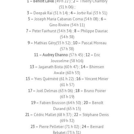
1 – Benoît Laval
(49 h 22 ) ;
2 –
Thierry Chambry
(51 h 06) ;
3 –
Deepak Raï (51 h 14) ;
4 –
Jorbir Raï (53 h 51)
5 –
Joseph Maria Cabanas Coma (54 h 08) ;
6 –
Gino Rivière (54 h 11)
7 –
Peter Fairhurst (54 h 34) ;
8 –
Philippe Dauriac
(54 h 38)
9 –
Mathias Géry(55 h 52) ;
10 –
Pascal Moreau
(57 h 38)
11 – Audrey Ehanno
(57 h 45) ;
12 –
Eric
Jousselme (58 h16)
13 –
Jaganath Bista (60 h 47) ;
14 –
Bhimsen
Awale (60 h 53)
15 –
Yves Quéméré (61 h 22) ;
16 –
Vincent Minier
(61 h 57)
17 –
Joël Delmas (63 h 06) ;
18 –
Bruno Poirier
(63 h 19)
19 –
Fabien Brusson (64 h 50) ;
20 –
Benoît
Durand (65 h 15)
21 –
Cédric Mallet (68 h 37) ;
22 –
Stéphane Denis
(69 h 32)
23 –
Pierre Pelletier (71 h 02) ;
24 –
Bernard
Rebatet (73 h 31)