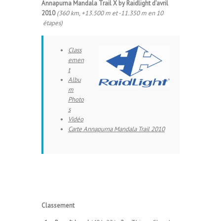
Annapurna Mandala Trail X by Raidlight d’avril
2010
(360 km, +13.500 m et -11.350 m en 10
étapes)
Class
emen
t
Albu
m
Photo
s
Vidéo
Carte Annapurna Mandala Trail 2010
Classement