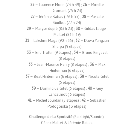
25 –
Laurence Morin (73 h 39) ;
26 –
Mireille
Dromant (75 h 23)
27 –
Jérémie Batias ( 76 h 55) ;
28 –
Pascale
Guilbot (77 h 24)
29 –
Maryse dupré (83 h 23) ;
30 –
Gildas Leuge-
Maillet (83 h 39)
31
– Lakshmi Maga (90 h 35) ;
32 –
Dawa Yangzun
Sherpa (9 étapes)
33 –
Eric Trottin (9 étapes) ;
34 –
Bruno Ringeval
(8 étapes)
35 –
Jean-Maurice Henry (8 étapes) ;
36 –
Max
Hinterman (6 étapes)
37 –
Beat Hinterman (6 étapes) ;
38 –
Nicole Gilet
(5 étapes)
39 –
Dominqiue Gilet (5 étapes) ;
40 –
Guy
Lancelmot ( 5 étapes)
41 –
Michel Jourdan (5 étapes) ;
42 –
Sébastien
Podogorska ( 3 étapes)
Challenge de la Sportivité
(Raidlight/Suunto) :
Cédric Mallet & Jérémie Batias.