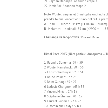
21. Rajman Maharjan : Abandon étape 4
22. Jorbir Raï : Abandon étape 2.
Note: Wouter, Virginie et Christophe ont fait le c
prendre le bus. Vincent et Bruno ont fait la pre
A
: Trisuli – Dunche : 45 km (+1400 m, – 300 m).
B
: Melamchi – Karkhali : 55 km (+2900 m, – 18
Challenge de la Sportivité :
Vincent Minier.
Himal Race 2013 (1ière partie) : Annapurna – T
1. Upendra Sunumar : 57 h 59
2. Wouter Hamelinck : 58 h 56
3. Christophe Bruyas : 61 h 51
4. Bruno Poirier : 62 h 28
5. Bhim Gurung : 65 h 27
6. Ludovic Chorgnon : 65 h 52
7. Vincent Minier : 67 h 15
8. Stéphane Étienne : 70 h 17
9. Laurent Reigniez : 73 h 52
10. Dominique Faidy : 77 h 11