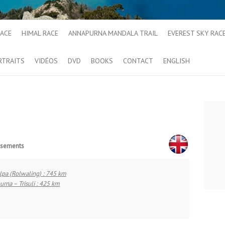
RACE
HIMAL RACE
ANNAPURNA MANDALA TRAIL
EVEREST SKY RAC
RTRAITS
VIDÉOS
DVD
BOOKS
CONTACT
ENGLISH
assements
lpa (Rolwaling) : 745 km
rna – Trisuli : 425 km