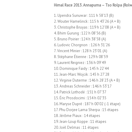
Himal Race 2013. Annapurna – Tso Rolpa (Rolwa
1. Upendra Sunuwar : 111 h 58’13 (B)
2. Wouter Hamelinck : 115 h 43’26 (A + B)
3. Christophe Bruyas : 119 h 12’08 (A + B)
4. Bhim Gurung : 122 h 08’56 (B)
5. Bruno Poirier : 124 h 38’58 (A)
6. Ludovic Chorgnon : 126 h 31’26
7. Vincent Minier : 128 h 23’01 (A)
8. Stéphane Étienne : 129 h 08’59
9. Laurent Reigniez : 136 h 09’49
10. Dominique Faidy : 145 h 22’44
11. Jean-Marc Wojcik : 145 h 27’28
12. Virginie Duterme : 146 h 28’23 (A + B)
13. Andreas Schneider : 146 h 53’17
14. Patrick Lothodé : 151 h 07’37
15. Éric Prosdocimi : 154 h 02’35
16. Maryse Dupré : 187 h 00’02 (-1 étape)
17. Phu Dorjee Lama Sherpa : 15 étapes
18. Jérôme Piaux : 14 étapes
19. Jean-Loup Koppe : 11 étapes
20. Joël Delmas : 11 étapes