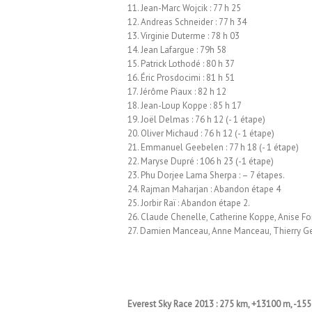
11. Jean-Marc Wojcik : 77 h 25
12. Andreas Schneider : 77 h 34
13. Virginie Duterme : 78 h 03
14. Jean Lafargue : 79h 58
15. Patrick Lothodé : 80 h 37
16. Éric Prosdocimi : 81 h 51
17. Jérôme Piaux : 82 h 12
18. Jean-Loup Koppe : 85 h 17
19. Joël Delmas : 76 h 12 (- 1 étape)
20. Oliver Michaud : 76 h 12 (- 1 étape)
21. Emmanuel Geebelen : 77 h 18 (- 1 étape)
22. Maryse Dupré : 106 h 23 (-1 étape)
23. Phu Dorjee Lama Sherpa : – 7 étapes.
24. Rajman Maharjan : Abandon étape 4
25. Jorbir Raï : Abandon étape 2.
26. Claude Chenelle, Catherine Koppe, Anise Fo
27. Damien Manceau, Anne Manceau, Thierry Gef
Everest Sky Race 2013 : 275 km, +13100 m, -15