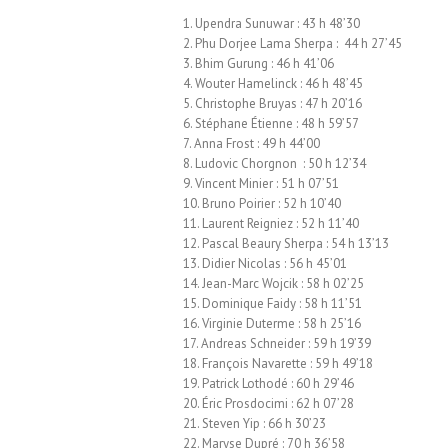
1. Upendra Sunuwar : 43 h 48’30
2. Phu Dorjee Lama Sherpa : 44 h 27’45
3. Bhim Gurung : 46 h 41’06
4. Wouter Hamelinck : 46 h 48’45
5. Christophe Bruyas : 47 h 20’16
6. Stéphane Étienne : 48 h 59’57
7. Anna Frost : 49 h 44’00
8. Ludovic Chorgnon : 50 h 12’34
9. Vincent Minier : 51 h 07’51
10. Bruno Poirier : 52 h 10’40
11. Laurent Reigniez : 52 h 11’40
12. Pascal Beaury Sherpa : 54 h 13’13
13. Didier Nicolas : 56 h 45’01
14. Jean-Marc Wojcik : 58 h 02’25
15. Dominique Faidy : 58 h 11’51
16. Virginie Duterme : 58 h 25’16
17. Andreas Schneider : 59 h 19’39
18. François Navarette : 59 h 49’18
19. Patrick Lothodé : 60 h 29’46
20. Éric Prosdocimi : 62 h 07’28
21. Steven Yip : 66 h 30’23
22. Maryse Dupré : 70 h 36’58