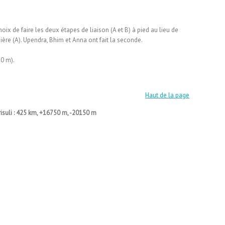
hoix de faire les deux étapes de liaison (A et B) à pied au lieu de
mière (A). Upendra, Bhim et Anna ont fait la seconde.
50 m).
Haut de la page
risuli : 425 km, +16750 m, -20150 m