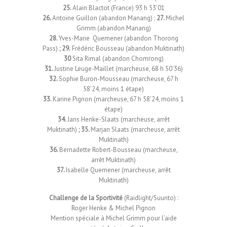
25.
Alain Blactot (France) 93 h 53’01
26.
Antoine Guillon (abandon Manang) ;
27.
Michel
Grimm (abandon Manang)
28.
Yves-Marie Quemener (abandon Thorong
Pass)
; 29.
Frédéric Bousseau (abandon Muktinath)
30
Sita Rimal (abandon Chomrong)
31.
Justine Leuge-Maillet (marcheuse, 68 h 50’36)
32.
Sophie Buron-Mousseau (marcheuse, 67 h
58’24, moins 1 étape)
33.
Karine Pignon (marcheuse, 67 h 58’24, moins 1
étape)
34.
Jans Henke-Slaats (marcheuse, arrêt
Muktinath)
; 35.
Marjan Slaats (marcheuse, arrêt
Muktinath)
36.
Bernadette Robert-Bousseau (marcheuse,
arrêt Muktinath)
37.
Isabelle Quemener (marcheuse, arrêt
Muktinath)
Challenge de la Sportivité
(Raidlight/Suunto) :
Roger Henke & Michel Pignon
Mention spéciale à Michel Grimm pour l’aide