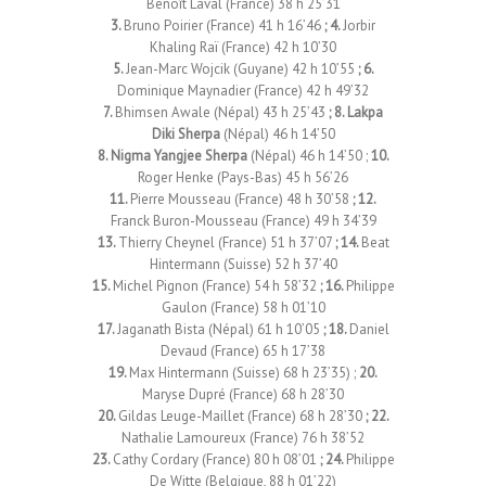
Benoît Laval (France) 38 h 25’31
3.
Bruno Poirier (France) 41 h 16’46
; 4.
Jorbir
Khaling Raï (France) 42 h 10’30
5.
Jean-Marc Wojcik (Guyane) 42 h 10’55
; 6.
Dominique Maynadier (France) 42 h 49’32
7.
Bhimsen Awale (Népal) 43 h 25’43
; 8. Lakpa
Diki Sherpa
(Népal) 46 h 14’50
8. Nigma Yangjee Sherpa
(Népal) 46 h 14’50 ;
10.
Roger Henke (Pays-Bas) 45 h 56’26
11.
Pierre Mousseau (France) 48 h 30’58
; 12.
Franck Buron-Mousseau (France) 49 h 34’39
13.
Thierry Cheynel (France) 51 h 37’07
; 14.
Beat
Hintermann (Suisse) 52 h 37’40
15.
Michel Pignon (France) 54 h 58’32
; 16.
Philippe
Gaulon (France) 58 h 01’10
17.
Jaganath Bista (Népal) 61 h 10’05
; 18.
Daniel
Devaud (France) 65 h 17’38
19.
Max Hintermann (Suisse) 68 h 23’35) ;
20.
Maryse Dupré (France) 68 h 28’30
20.
Gildas Leuge-Maillet (France) 68 h 28’30
; 22.
Nathalie Lamoureux (France) 76 h 38’52
23.
Cathy Cordary (France) 80 h 08’01
; 24.
Philippe
De Witte (Belgique, 88 h 01’22)