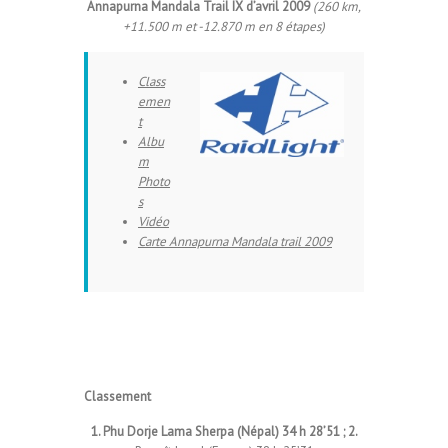
Annapurna Mandala Trail IX d’avril 2009
(260 km,
+11.500 m et -12.870 m en 8 étapes)
Class
emen
t
Albu
m
Photo
s
Vidéo
Carte Annapurna Mandala trail 2009
Classement
1. Phu Dorje Lama Sherpa (Népal) 34 h 28’51 ; 2.